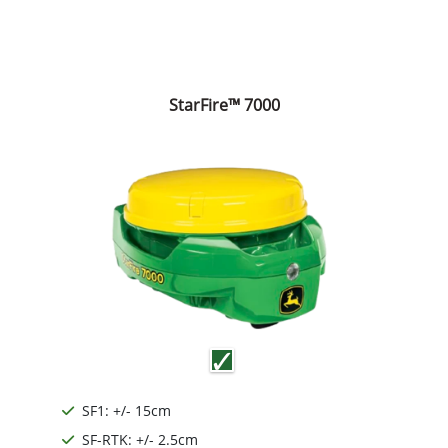
StarFire™ 7000
SF1: +/- 15cm
SF-RTK: +/- 2.5cm