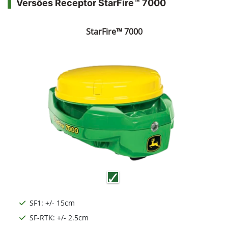
Versões Receptor StarFire™ 7000
StarFire™ 7000
SF1: +/- 15cm
SF-RTK: +/- 2.5cm