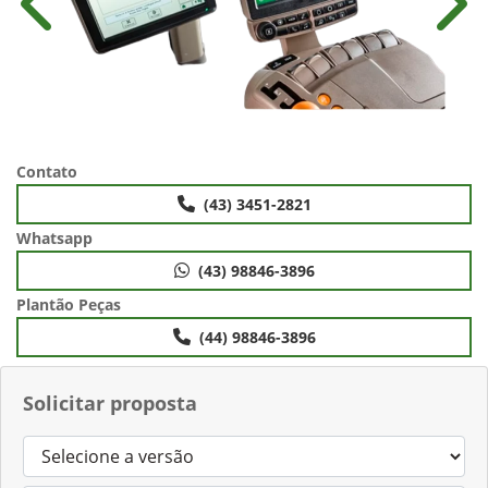
Anterior
Próx
Contato
(43) 3451-2821
Whatsapp
(43) 98846-3896
Plantão Peças
(44) 98846-3896
Solicitar proposta