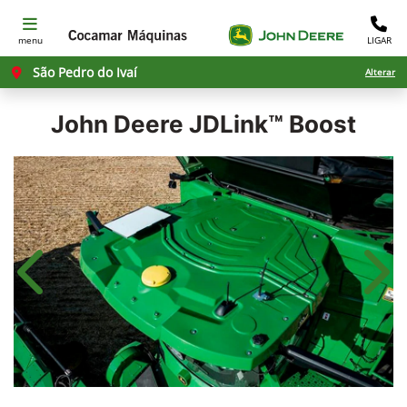
menu
LIGAR
São Pedro do Ivaí
Alterar
John Deere
JDLink™ Boost
Anterior
Próx