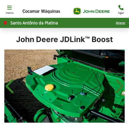
menu
ligar
Santo Antônio da Platina
Alterar
John Deere
JDLink™ Boost
Anterior
Próx