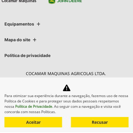
Equipamentos
Mapa do site
Política de privacidade
COCAMAR MAQUINAS AGRICOLAS LTDA.
CNPJ: 02.213.491/0004-27
Para otimizar sua experiência durante a navegação, fazemos uso de nossa
Política de Cookies e para proteger seus dados pessoais respeitamos
nossa
Política de Privacidade
. Ao seguir com a navegação e visita você
Desacelere. Seu bem maior é a vida.
concorda com nossas Políticas.
Aceitar
Recusar
Desenvolvido pela DEALERSPACE ® Direitos Reservados.