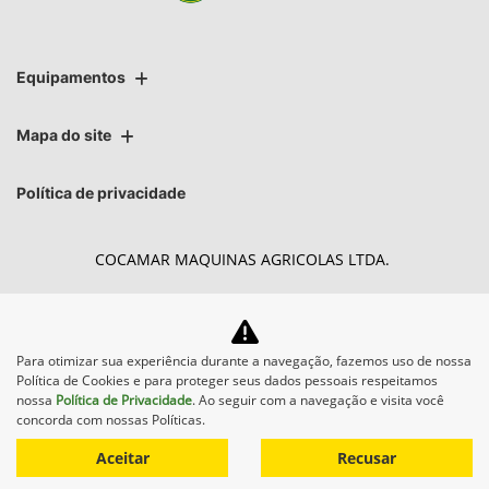
Equipamentos
Mapa do site
Política de privacidade
COCAMAR MAQUINAS AGRICOLAS LTDA.
CNPJ: 02.213.491/0004-27
Para otimizar sua experiência durante a navegação, fazemos uso de nossa
Política de Cookies e para proteger seus dados pessoais respeitamos
Desacelere. Seu bem maior é a vida.
nossa
Política de Privacidade
. Ao seguir com a navegação e visita você
concorda com nossas Políticas.
Aceitar
Recusar
Desenvolvido pela DEALERSPACE ® Direitos Reservados.