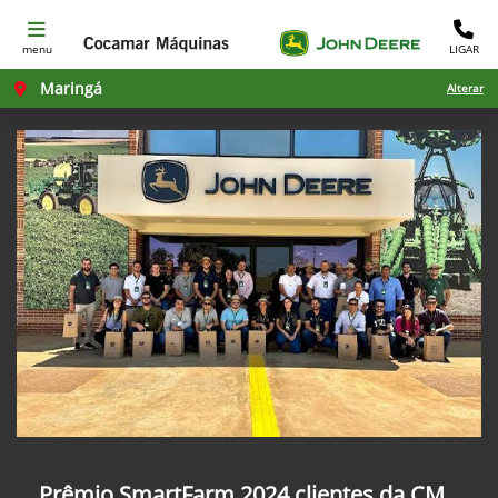
menu
LIGAR
Maringá
Alterar
Prêmio SmartFarm 2024 clientes da CM