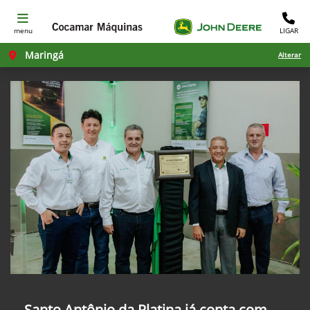
menu
LIGAR
Maringá
Alterar
Santo Antônio da Platina já conta com