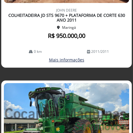
Co
mp
JOHN DEERE
arti
COLHEITADEIRA JD STS 9670 + PLATAFORMA DE CORTE 630
lhe
ANO 2011
Maringá
R$ 950.000,00
0 km
2011/2011
Mais informações