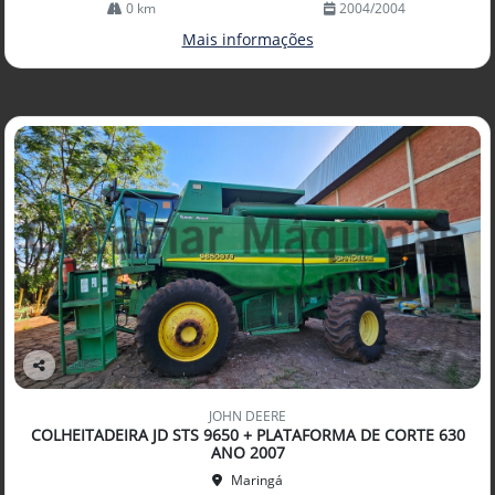
0 km
2004/2004
Mais informações
Co
mp
JOHN DEERE
arti
COLHEITADEIRA JD STS 9650 + PLATAFORMA DE CORTE 630
lhe
ANO 2007
Maringá