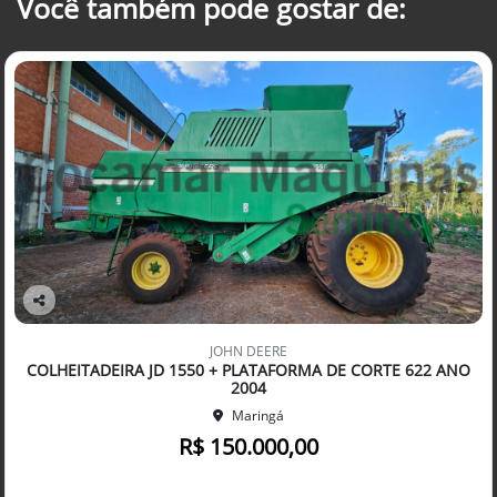
Você também pode gostar de:
Co
mp
JOHN DEERE
arti
COLHEITADEIRA JD 1550 + PLATAFORMA DE CORTE 622 ANO
lhe
2004
Maringá
R$ 150.000,00