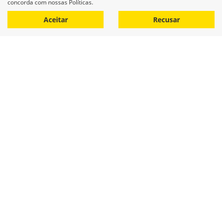
concorda com nossas Políticas.
Aceitar
Recusar
Equipamentos
Mapa do site
Política de privacidade
COCAMAR MAQUINAS AGRICOLAS LTDA
CNPJ: 02.213.491/0001-84
Desacelere. Seu bem maior é
a vida.