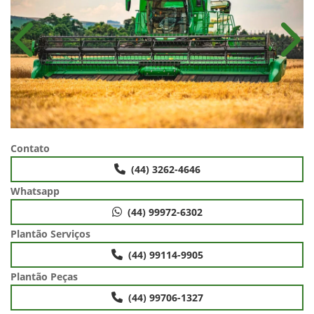
Anterior
Próx
Contato
(44) 3262-4646
Whatsapp
(44) 99972-6302
Plantão Serviços
(44) 99114-9905
Plantão Peças
(44) 99706-1327