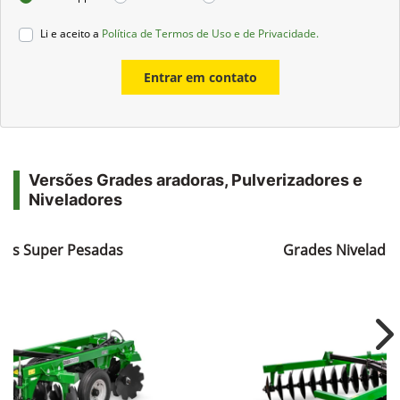
Li e aceito a
Política de Termos de Uso e de Privacidade.
Entrar em contato
Versões Grades aradoras, Pulverizadores e
Niveladores
ras Super Pesadas
Grades Nivelador
Ne