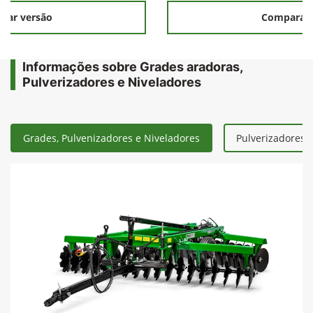
rar versão
Comparar 
Informações sobre Grades aradoras,
Pulverizadores e Niveladores
Grades, Pulvenizadores e Niveladores
Pulverizadores 