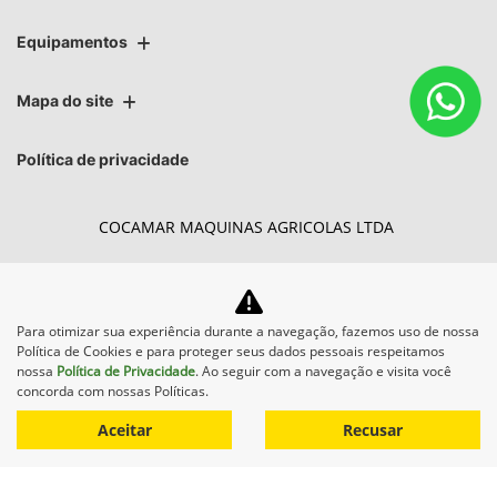
Equipamentos
Mapa do site
Política de privacidade
COCAMAR MAQUINAS AGRICOLAS LTDA
CNPJ: 02.213.491/0001-84
Para otimizar sua experiência durante a navegação, fazemos uso de nossa
Política de Cookies e para proteger seus dados pessoais respeitamos
Desacelere. Seu bem maior é
nossa
Política de Privacidade
. Ao seguir com a navegação e visita você
concorda com nossas Políticas.
a vida.
Aceitar
Recusar
Desenvolvido pela DEALERSPACE ® Direitos Reservados.