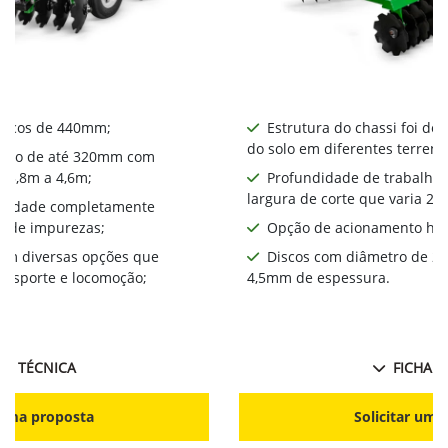
iscos de 440mm​;
Estrutura do chassi foi de
do solo em diferentes terreno
alho de até 320mm com
a 3,8m a 4,6m;
Profundidade de trabalho
largura de corte que varia 2,
bilidade completamente
a de impurezas;
Opção de acionamento hid
com diversas opções que
Discos com diâmetro de 2
ansporte e locomoção;
4,5mm de espessura.
HA TÉCNICA
FICHA T
r uma proposta
Solicitar uma