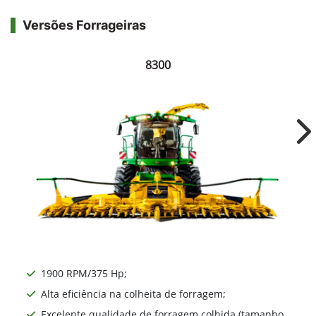
Versões Forrageiras
8300
Ne
1900 RPM/375 Hp;
Alta eficiência na colheita de forragem;
Excelente qualidade de forragem colhida (tamanho