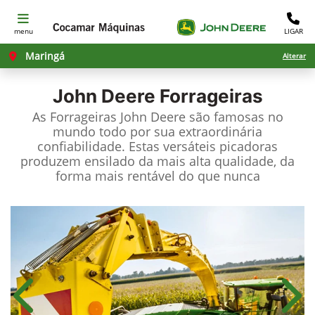
menu
LIGAR
Maringá
Alterar
John Deere
Forrageiras
As Forrageiras John Deere são famosas no
mundo todo por sua extraordinária
confiabilidade. Estas versáteis picadoras
produzem ensilado da mais alta qualidade, da
forma mais rentável do que nunca
Anterior
Próx