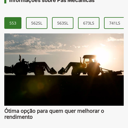
Informações sobre Pás Mecânicas
553
562SL
563SL
673LS
741LS
Ótima opção para quem quer melhorar o
rendimento