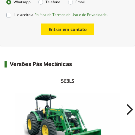
Whatsapp
Telefone
Email
Li e aceito a
Política de Termos de Uso e de Privacidade.
Entrar em contato
Versões Pás Mecânicas
563LS
Ne