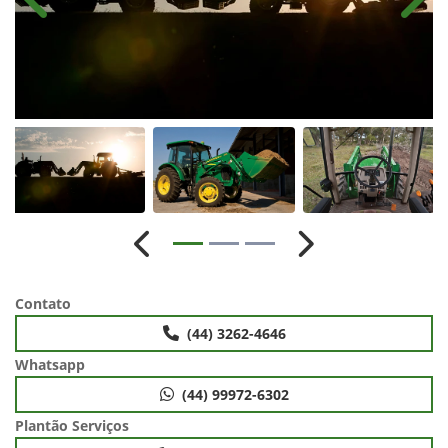
Anterior
Próx
Anterior
Próximo
Contato
(44) 3262-4646
Whatsapp
(44) 99972-6302
Plantão Serviços