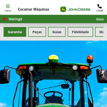
menu
LIGAR
Maringá
Alterar
Garantia
Peças
Guias
Fidelidade
Man