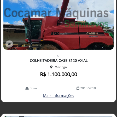
Co
mp
CASE
arti
COLHEITADEIRA CASE 8120 AXIAL
lhe
Maringá
R$ 1.100.000,00
0 km
2010/2010
Mais informações