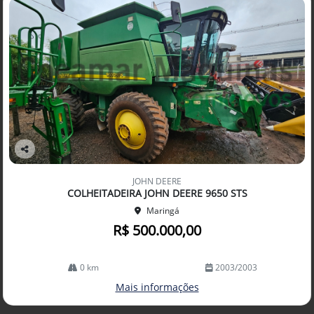
Co
mp
JOHN DEERE
arti
COLHEITADEIRA JOHN DEERE 9650 STS
lhe
Maringá
R$ 500.000,00
0 km
2003/2003
Mais informações