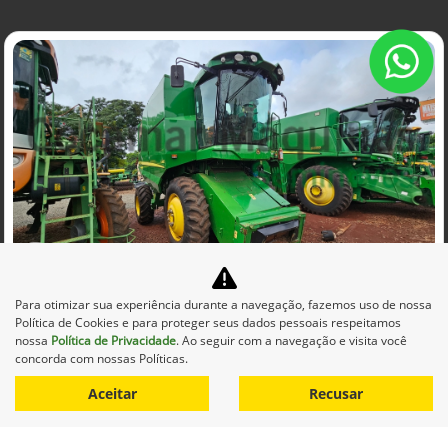
Co
mp
JOHN DEERE
Para otimizar sua experiência durante a navegação, fazemos uso de nossa
arti
COLHEITADEIRA JOHN DEERE S430
Política de Cookies e para proteger seus dados pessoais respeitamos
lhe
nossa
Política de Privacidade
. Ao seguir com a navegação e visita você
Maringá
concorda com nossas Políticas.
R$ 670.000,00
Aceitar
Recusar
0 km
2018/2018