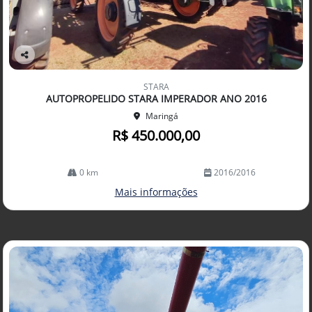
Co
mp
STARA
arti
AUTOPROPELIDO STARA IMPERADOR ANO 2016
lhe
Maringá
R$ 450.000,00
0 km
2016/2016
Mais informações