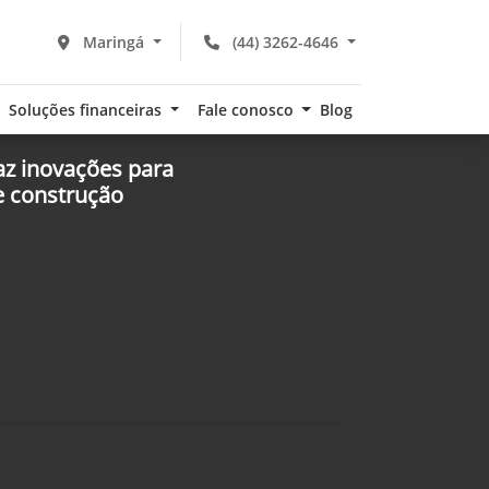
Maringá
(44) 3262-4646
Soluções financeiras
Fale conosco
Blog
az inovações para
 e construção