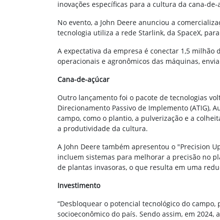
inovações específicas para a cultura da cana-de-
No evento, a John Deere anunciou a comercializaç
tecnologia utiliza a rede Starlink, da SpaceX, p
A expectativa da empresa é conectar 1,5 milhão 
operacionais e agronômicos das máquinas, envia
Cana-de-açúcar
Outro lançamento foi o pacote de tecnologias vol
Direcionamento Passivo de Implemento (ATIG), A
campo, como o plantio, a pulverização e a colhei
a produtividade da cultura.
A John Deere também apresentou o "Precision Upg
incluem sistemas para melhorar a precisão no pla
de plantas invasoras, o que resulta em uma red
Investimento
“Desbloquear o potencial tecnológico do campo, p
socioeconômico do país. Sendo assim, em 2024, a