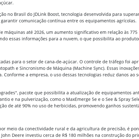
açúcar.
ão no Brasil do JDLink Boost, tecnologia desenvolvida para superar
ara garantir comunicação contínua entre os equipamentos agrícolas.
de máquinas até 2026, um aumento significativo em relação às 775 
ndo essas informações para a nuvem, o que possibilita ao produto
tadas para o setor de cana-de-açúcar. O controle de tráfego foi a
utopath e Sincronismo de Máquina (Machine Sync). Essas inovações
ta. Conforme a empresa, o uso dessas tecnologias reduz danos ao so
rades", pacote que possibilita a atualização de equipamentos ant
ntio e na pulverização, como o MaxEmerge 5e e o See & Spray Selec
ução de até 90% no uso de herbicidas, promovendo ganhos sustent
or meio da conectividade rural e da agricultura de precisão, é po
 John Deere investiu cerca de R$ 180 milhões na construção do pri