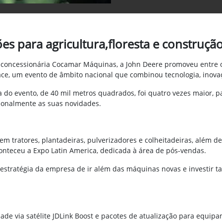
es para agricultura,floresta e construçã
da concessionária Cocamar Máquinas, a John Deere promoveu entre 
ace, um evento de âmbito nacional que combinou tecnologia, inovaç
o evento, de 40 mil metros quadrados, foi quatro vezes maior, pa
ionalmente as suas novidades.
m tratores, plantadeiras, pulverizadores e colheitadeiras, além d
aconteceu a Expo Latin America, dedicada à área de pós-vendas.
a estratégia da empresa de ir além das máquinas novas e investir
dade via satélite JDLink Boost e pacotes de atualização para equip