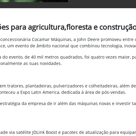
es para agricultura,floresta e construçã
da concessionária Cocamar Máquinas, a John Deere promoveu entre 
ace, um evento de âmbito nacional que combinou tecnologia, inovaç
o evento, de 40 mil metros quadrados, foi quatro vezes maior, pa
ionalmente as suas novidades.
m tratores, plantadeiras, pulverizadores e colheitadeiras, além d
aconteceu a Expo Latin America, dedicada à área de pós-vendas.
a estratégia da empresa de ir além das máquinas novas e investir
dade via satélite JDLink Boost e pacotes de atualização para equip