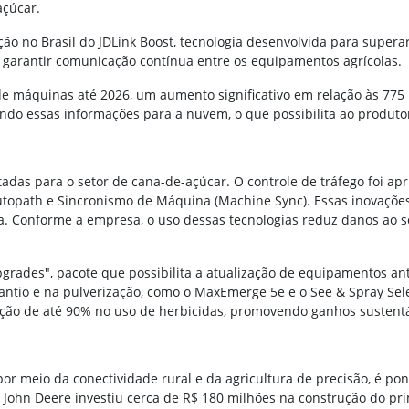
açúcar.
ão no Brasil do JDLink Boost, tecnologia desenvolvida para superar
ara garantir comunicação contínua entre os equipamentos agrícolas.
de máquinas até 2026, um aumento significativo em relação às 775 
ndo essas informações para a nuvem, o que possibilita ao produto
tadas para o setor de cana-de-açúcar. O controle de tráfego foi a
utopath e Sincronismo de Máquina (Machine Sync). Essas inovações
ta. Conforme a empresa, o uso dessas tecnologias reduz danos ao so
rades", pacote que possibilita a atualização de equipamentos ant
ntio e na pulverização, como o MaxEmerge 5e e o See & Spray Selec
ução de até 90% no uso de herbicidas, promovendo ganhos sustent
or meio da conectividade rural e da agricultura de precisão, é po
 John Deere investiu cerca de R$ 180 milhões na construção do pri