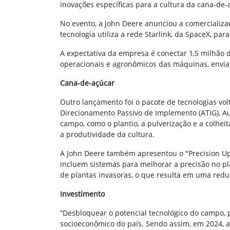
inovações específicas para a cultura da cana-de-
No evento, a John Deere anunciou a comercializaç
tecnologia utiliza a rede Starlink, da SpaceX, p
A expectativa da empresa é conectar 1,5 milhão 
operacionais e agronômicos das máquinas, envia
Cana-de-açúcar
Outro lançamento foi o pacote de tecnologias vol
Direcionamento Passivo de Implemento (ATIG), A
campo, como o plantio, a pulverização e a colhei
a produtividade da cultura.
A John Deere também apresentou o "Precision Upg
incluem sistemas para melhorar a precisão no pla
de plantas invasoras, o que resulta em uma red
Investimento
“Desbloquear o potencial tecnológico do campo, p
socioeconômico do país. Sendo assim, em 2024, a