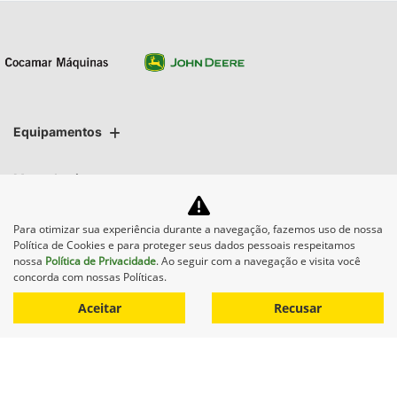
Equipamentos
Mapa do site
Política de privacidade
Para otimizar sua experiência durante a navegação, fazemos uso de nossa
Política de Cookies e para proteger seus dados pessoais respeitamos
nossa
Política de Privacidade
. Ao seguir com a navegação e visita você
concorda com nossas Políticas.
COCAMAR MAQUINAS AGRICOLAS LTDA.
Aceitar
Recusar
CNPJ: 02.213.491/0005-08
Desacelere. Seu bem maior é