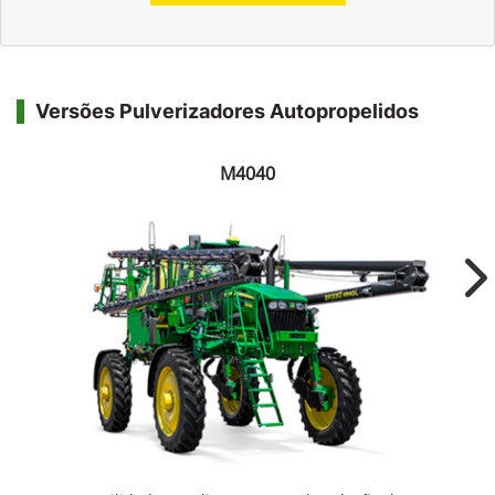
Versões Pulverizadores Autopropelidos
M4040
Ne