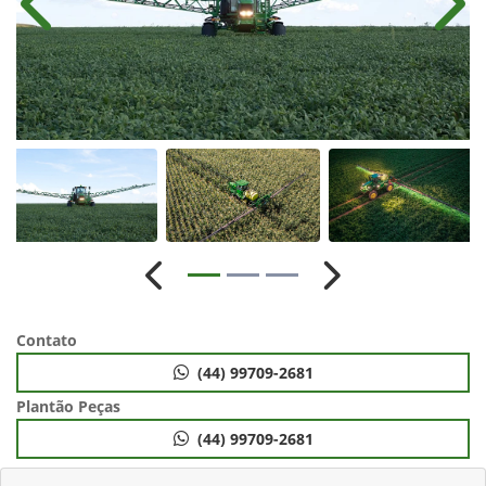
Anterior
Próx
Anterior
Próximo
Contato
(44) 99709-2681
Plantão Peças
(44) 99709-2681