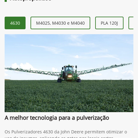
4630
M4025, M4030 e M4040
PLA 120J
P
A melhor tecnologia para a pulverização
Os Pulverizadores 4630 da John Deere permitem otimizar o