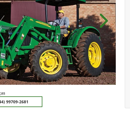
Próximo
ças
44) 99709-2681