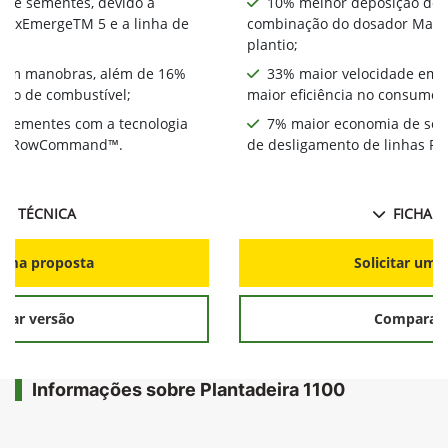
 de sementes, devido à
10% melhor deposição de 
MaxEmergeTM 5 e a linha de
combinação do dosador MaxE
plantio;
 em manobras, além de 16%
33% maior velocidade em 
umo de combustível;
maior eficiência no consumo 
 sementes com a tecnologia
7% maior economia de sem
has RowCommand™.
de desligamento de linhas
HA TÉCNICA
FICHA T
r uma proposta
Solicitar uma
rar versão
Comparar 
Informações sobre Plantadeira 1100