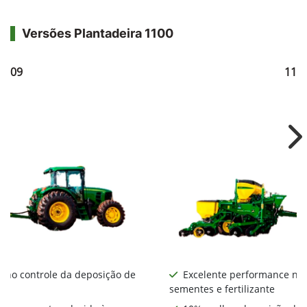
Versões Plantadeira 1100
1109
111
Ne
 no controle da deposição de
Excelente performance no 
sementes e fertilizante