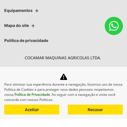
Equipamentos
Mapa do site
Política de privacidade
COCAMAR MAQUINAS AGRICOLAS LTDA.
CNPJ: 02.213.491/0005-08
Para otimizar sua experiência durante a navegação, fazemos uso de nossa
Política de Cookies e para proteger seus dados pessoais respeitamos
Desacelere. Seu bem maior é
nossa
Política de Privacidade
. Ao seguir com a navegação e visita você
concorda com nossas Políticas.
a vida.
Aceitar
Recusar
Desenvolvido pela DEALERSPACE ® Direitos Reservados.