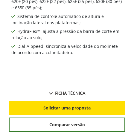
620F (20 pés), 622F (22 pés), 625F (25 pés), 630F (30 pés)
e 635F (35 pés);
Sistema de controle automático de altura e
inclinação lateral das plataformas;
HydraFlex™: ajusta a pressão da barra de corte em
relação ao solo;
Dial-A-Speed: sincroniza a velocidade do molinete
de acordo com a colheitadeira.
FICHA TÉCNICA
Solicitar uma proposta
Comparar versão