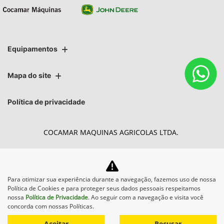
Equipamentos
Mapa do site
Política de privacidade
COCAMAR MAQUINAS AGRICOLAS LTDA.
CNPJ: 02.213.491/0005-08
Para otimizar sua experiência durante a navegação, fazemos uso de nossa
Política de Cookies e para proteger seus dados pessoais respeitamos
Desacelere. Seu bem maior é
nossa
Política de Privacidade
. Ao seguir com a navegação e visita você
concorda com nossas Políticas.
a vida.
Aceitar
Recusar