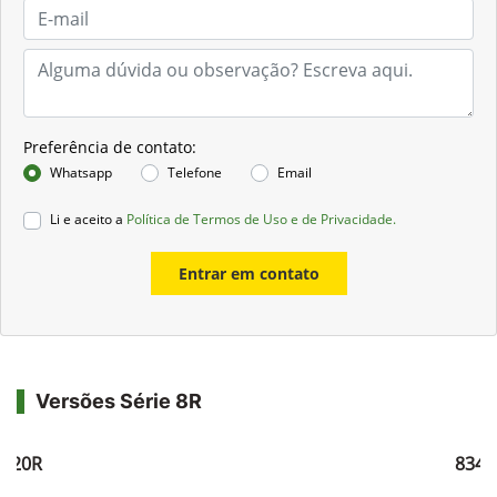
Preferência de contato:
Whatsapp
Telefone
Email
Li e aceito a
Política de Termos de Uso e de Privacidade.
Entrar em contato
Versões Série 8R
8320R
8345