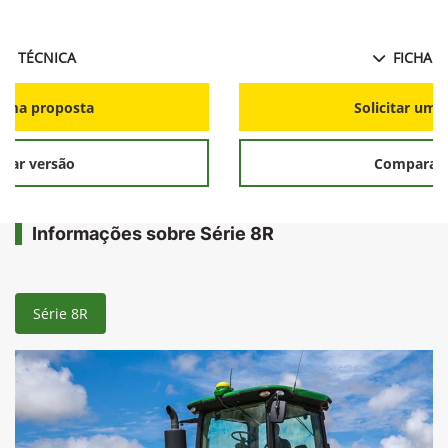
HA TÉCNICA
FICHA T
r uma proposta
Solicitar uma
rar versão
Comparar 
Informações sobre Série 8R
Série 8R