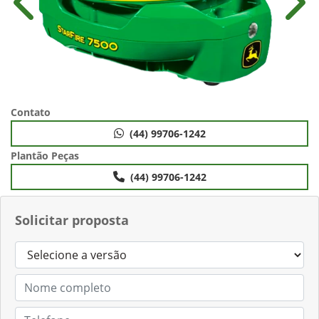
Anterior
Próx
Contato
(44) 99706-1242
Plantão Peças
(44) 99706-1242
Solicitar proposta