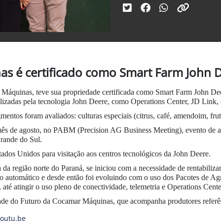
s é certificado como Smart Farm John 
Máquinas, teve sua propriedade certificada como Smart Farm John Deer
ilizadas pela tecnologia John Deere, como Operations Center, JD Link, e
entos foram avaliados: culturas especiais (citrus, café, amendoim, fru
 mês de agosto, no PABM (Precision AG Business Meeting), evento de al
rande do Sul.
dos Unidos para visitação aos centros tecnológicos da John Deere.
da região norte do Paraná, se iniciou com a necessidade de rentabiliz
to automático e desde então foi evoluindo com o uso dos Pacotes de A
 até atingir o uso pleno de conectividade, telemetria e Operations Cent
ade do Futuro da Cocamar Máquinas, que acompanha produtores referê
youtu.be